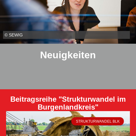
© SEWIG
Neuigkeiten
Beitragsreihe "Strukturwandel im
Burgenlandkreis"
STRUKTURWANDEL BLK