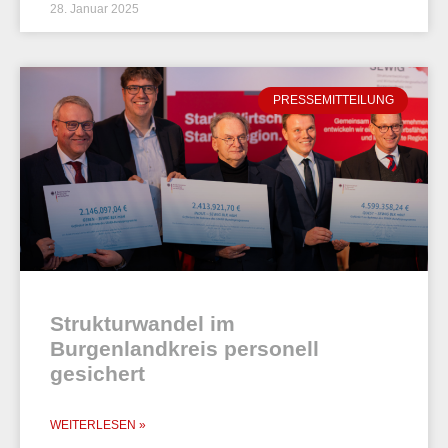
28. Januar 2025
PRESSEMITTEILUNG
Strukturwandel im
Burgenlandkreis personell
gesichert
WEITERLESEN »